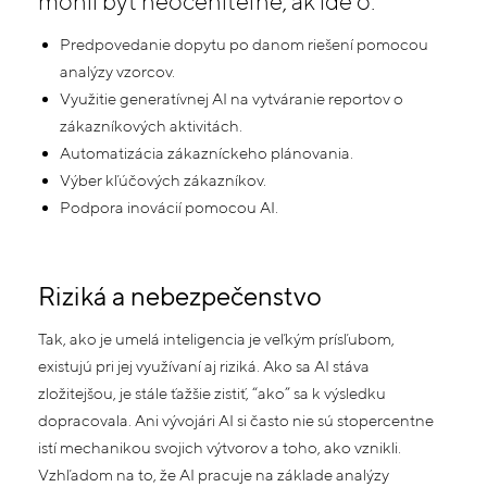
mohli byť neoceniteľné, ak ide o:
Predpovedanie dopytu po danom riešení pomocou
analýzy vzorcov.
Využitie generatívnej AI na vytváranie reportov o
zákazníkových aktivitách.
Automatizácia zákazníckeho plánovania.
Výber kľúčových zákazníkov.
Podpora inovácií pomocou AI.
Riziká a nebezpečenstvo
Tak, ako je umelá inteligencia je veľkým prísľubom,
existujú pri jej využívaní aj riziká. Ako sa AI stáva
zložitejšou, je stále ťažšie zistiť, “ako” sa k výsledku
dopracovala. Ani vývojári AI si často nie sú stopercentne
istí mechanikou svojich výtvorov a toho, ako vznikli.
Vzhľadom na to, že AI pracuje na základe analýzy