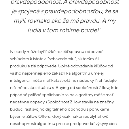
pravdepodobnosť. A pravdepodobnosť
je spojená s pravdepodobnosťou, že sa
mýli, rovnako ako že má pravdu. A my
ľudia v tom robíme bordel.
”
Niekedy môže byť ťažké rozlíšiť správnu odpoveď
vzhľadom k istote a “sebavedomiu”, s ktorým AI
produkuje zlé odpovede. Úplné odovzdanie kľúčov od
vášho najcennejšieho zákazníka algoritmu umelej
inteligencii môže mať katastrofálne následky. Nehľadajte
nič iného ako situáciu s iBuying od spoločnosti Zillow, kde
prípadné prílišné spoliehanie sa na algoritmy môže mať
negatívne dopady. (Spoločnosť Zillow stavila na značný
budúci rast svojho digitálneho obchodu s ponukami
bývanie, Zillow Offers, ktorý však nakoniec zlyhal kvôli
neschopnosti algoritmu presne predpovedať výkyvy cien