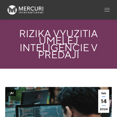
RIZIKÁ VYUŽITIA
UMELEJ
INTELIGENCIE V
PREDAJI
AI
feb
14
2024