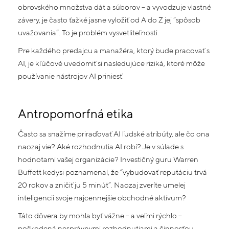
obrovského množstva dát a súborov – a vyvodzuje vlastné
závery, je často ťažké jasne vyložiť od A do Z jej “spôsob
uvažovania”. To je problém vysvetliteľnosti.
Pre každého predajcu a manažéra, ktorý bude pracovať s
AI, je kľúčové uvedomiť si nasledujúce riziká, ktoré môže
používanie nástrojov AI priniesť.
Antropomorfná etika
Často sa snažíme priraďovať AI ľudské atribúty, ale čo ona
naozaj vie? Aké rozhodnutia AI robí? Je v súlade s
hodnotami vašej organizácie? Investičný guru Warren
Buffett kedysi poznamenal, že “vybudovať reputáciu trvá
20 rokov a zničiť ju 5 minút”. Naozaj zveríte umelej
inteligencii svoje najcennejšie obchodné aktívum?
Táto dôvera by mohla byť vážne – a veľmi rýchlo –
poškodená nesprávnymi rozhodnutiami a činnosťou