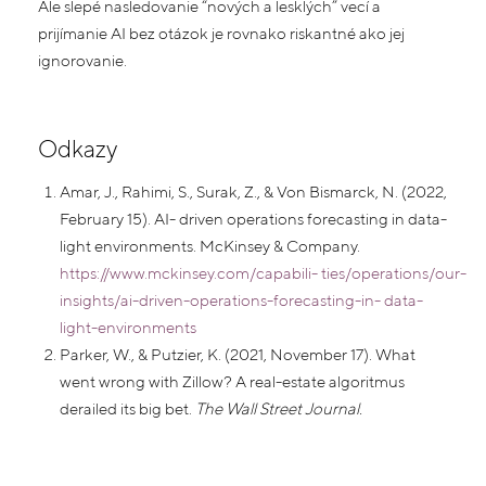
Ale slepé nasledovanie “nových a lesklých” vecí a
prijímanie AI bez otázok je rovnako riskantné ako jej
ignorovanie.
Odkazy
Amar, J., Rahimi, S., Surak, Z., & Von Bismarck, N. (2022,
February 15). AI- driven operations forecasting in data-
light environments. McKinsey & Company.
https://www.mckinsey.com/capabili-
ties/operations/our-
insights/ai-driven-operations-forecasting-in-
data-
light-environments
Parker, W., & Putzier, K. (2021, November 17). What
went wrong with Zillow? A real-estate algoritmus
derailed its big bet.
The Wall Street Journal.