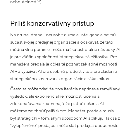
2
nehnuteľností.
)
Príliš konzervatívny prístup
Na druhej strane – neurobiť z umelej inteligencie pevnú
súčasť svojej predajnej organizácie a očakávať, že táto
módna vlna pominie, môže mať katastrofálne následky. AI
je pre väčšinu spoločností strategickou záležitosťou. Pre
manažéra predaja je dôležité poznať základné možnosti
AI – a využívať AI pre osobnú produktivitu a pre zladenie
strategického smerovania organizácie a zákazníkov.
Často sa môže zdať, že prvá iterácia neprinesie zamýšľaný
výsledok, ale exponenciálne možnosti učenia a
zdokonaľovania znamenajú, že platné riešenia AI
môžeme zavrhnúť príliš skoro. Manažéri predaja musia
byť strategickí v tom, akým spôsobom AI aplikujú. Tak sa z
“vylepšeného” predajcu môže stať predajca budúcnosti.