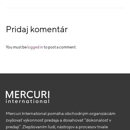
Pridaj komentár
You must be
logged in
to post a comment.
Mercuri International pomáha obchodným organizáciám
zvyšovať výkonnosť predaja a dosahovať “dokonalosť v
predaji”. Zlepšovaním ľudí, nástrojov a procesov trvale