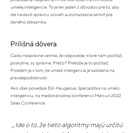
umelej inteligencie. To je len jeden z dôvodov pre to, aby
ste nastavili správnu úroveň automatizácie aktivít pre
daného zákazníka.
Prílišná dôvera
Často nesprávne veríme, že odpovede, ktoré nám počítač
poskytne, sú správne. Prečo? Pretože je to počítač.
Problém je v tom, že umelá inteligencia je založená na
pravdepodobnosti.
Ako však povedala Elin Haugeová, špecialistka na umelú
inteligenciu, na medzinárodnej konferencii Mercuri 2022
Sales Conference:
„
Ide o to, že tieto algoritmy majú určitú