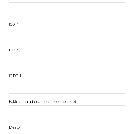
IČO
DIČ
IČ DPH
Fakturačná adresa (ulica, popisné číslo)
Mesto