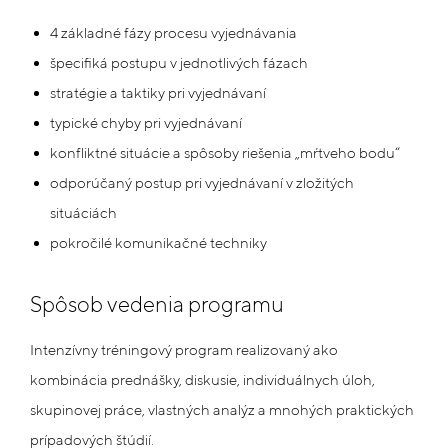
4 základné fázy procesu vyjednávania
špecifiká postupu v jednotlivých fázach
stratégie a taktiky pri vyjednávaní
typické chyby pri vyjednávaní
konfliktné situácie a spôsoby riešenia „mŕtveho bodu“
odporúčaný postup pri vyjednávaní v zložitých
situáciách
pokročilé komunikačné techniky
Spôsob vedenia programu
Intenzívny tréningový program realizovaný ako
kombinácia prednášky, diskusie, individuálnych úloh,
skupinovej práce, vlastných analýz a mnohých praktických
prípadových štúdií.