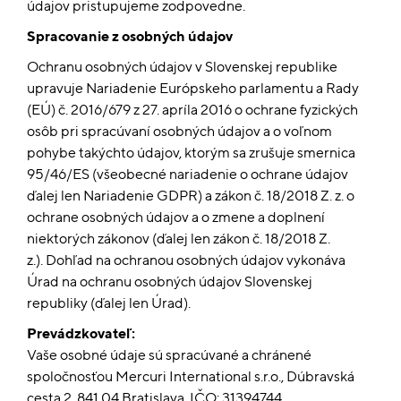
údajov pristupujeme zodpovedne.
Spracovanie z osobných údajov
Ochranu osobných údajov v Slovenskej republike
upravuje Nariadenie Európskeho parlamentu a Rady
(EÚ) č. 2016/679 z 27. apríla 2016 o ochrane fyzických
osôb pri spracúvaní osobných údajov a o voľnom
pohybe takýchto údajov, ktorým sa zrušuje smernica
95/46/ES (všeobecné nariadenie o ochrane údajov
ďalej len Nariadenie GDPR) a zákon č. 18/2018 Z. z. o
ochrane osobných údajov a o zmene a doplnení
niektorých zákonov (ďalej len zákon č. 18/2018 Z.
z.).
Dohľad na ochranou osobných údajov vykonáva
Úrad na ochranu osobných údajov Slovenskej
republiky (ďalej len Úrad).
Prevádzkovateľ:
Vaše osobné údaje sú spracúvané a chránené
spoločnosťou Mercuri International s.r.o., Dúbravská
cesta 2, 841 04 Bratislava, IČO: 31394744