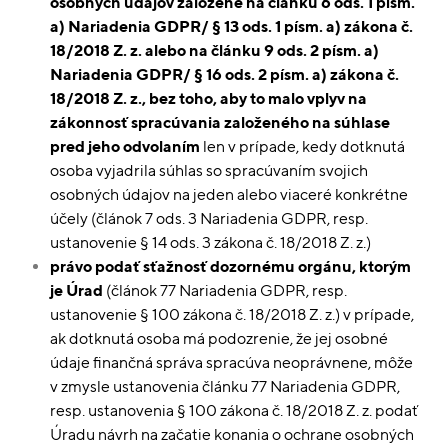
osobných údajov založené na článku 6 ods. 1 písm.
a) Nariadenia GDPR/ § 13 ods. 1 písm. a) zákona č.
18/2018 Z. z. alebo na článku 9 ods. 2 písm. a)
Nariadenia GDPR/ § 16 ods. 2 písm. a) zákona č.
18/2018 Z. z., bez toho, aby to malo vplyv na
zákonnosť spracúvania založeného na súhlase
pred jeho odvolaním
len v prípade, kedy dotknutá
osoba vyjadrila súhlas so spracúvaním svojich
osobných údajov na jeden alebo viaceré konkrétne
účely (článok 7 ods. 3 Nariadenia GDPR, resp.
ustanovenie § 14 ods. 3 zákona č. 18/2018 Z. z.)
právo podať sťažnosť dozornému orgánu, ktorým
je Úrad
(článok 77 Nariadenia GDPR, resp.
ustanovenie § 100 zákona č. 18/2018 Z. z.) v prípade,
ak dotknutá osoba má podozrenie, že jej osobné
údaje finančná správa spracúva neoprávnene, môže
v zmysle ustanovenia článku 77 Nariadenia GDPR,
resp. ustanovenia § 100 zákona č. 18/2018 Z. z. podať
Úradu návrh na začatie konania o ochrane osobných