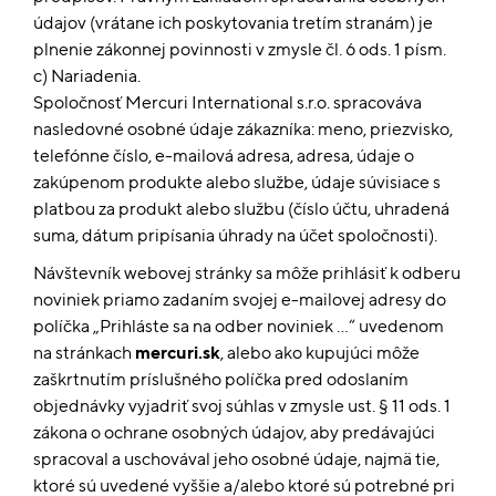
údajov (vrátane ich poskytovania tretím stranám) je
plnenie zákonnej povinnosti v zmysle čl. 6 ods. 1 písm.
c) Nariadenia.
Spoločnosť Mercuri International s.r.o. spracováva
nasledovné osobné údaje zákazníka: meno, priezvisko,
telefónne číslo, e-mailová adresa, adresa, údaje o
zakúpenom produkte alebo službe, údaje súvisiace s
platbou za produkt alebo službu (číslo účtu, uhradená
suma, dátum pripísania úhrady na účet spoločnosti).
Návštevník webovej stránky sa môže prihlásiť k odberu
noviniek priamo zadaním svojej e-mailovej adresy do
políčka „Prihláste sa na odber noviniek …“ uvedenom
na stránkach
mercuri.sk
, alebo ako kupujúci môže
zaškrtnutím príslušného políčka pred odoslaním
objednávky vyjadriť svoj súhlas v zmysle ust. § 11 ods. 1
zákona o ochrane osobných údajov, aby predávajúci
spracoval a uschovával jeho osobné údaje, najmä tie,
ktoré sú uvedené vyššie a/alebo ktoré sú potrebné pri