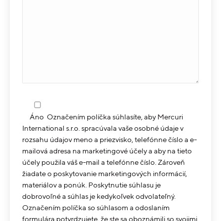
Áno
Označením políčka súhlasíte, aby Mercuri
International s.r.o. spracúvala vaše osobné údaje v
rozsahu údajov meno a priezvisko, telefónne číslo a e-
mailová adresa na marketingové účely a aby na tieto
účely použila váš e-mail a telefónne číslo. Zároveň
žiadate o poskytovanie marketingových informácií,
materiálov a ponúk. Poskytnutie súhlasu je
dobrovoľné a súhlas je kedykoľvek odvolateľný.
Označením políčka so súhlasom a odoslaním
formulára potvrdzujete, že ste sa oboznámili so svojimi