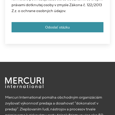
právami dotknutej osoby v zmysle Zákona č. 122/2013
Z.z. o ochrane osobných údajov.
Mercuri International pomáha obchodným organizáciám
zvyšovať výkonnosť predaja a dosahovať “dokonalosť v
predaji”. Zlepšovaním ľudí, nástrojov a procesov trvale
prispievame k ziskovému rastu tisícok firiem vo viac ako 50