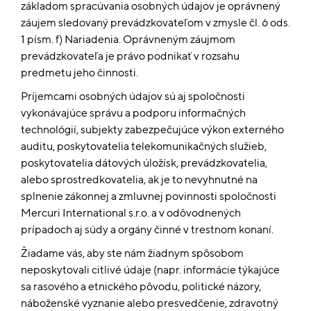
základom spracúvania osobných údajov je oprávnený
záujem sledovaný prevádzkovateľom v zmysle čl. 6 ods.
1 písm. f) Nariadenia. Oprávneným záujmom
prevádzkovateľa je právo podnikať v rozsahu
predmetu jeho činnosti.
Príjemcami osobných údajov sú aj spoločnosti
vykonávajúce správu a podporu informačných
technológií, subjekty zabezpečujúce výkon externého
auditu, poskytovatelia telekomunikačných služieb,
poskytovatelia dátových úložísk, prevádzkovatelia,
alebo sprostredkovatelia, ak je to nevyhnutné na
splnenie zákonnej a zmluvnej povinnosti spoločnosti
Mercuri International s.r.o. a v odôvodnených
prípadoch aj súdy a orgány činné v trestnom konaní.
Žiadame vás, aby ste nám žiadnym spôsobom
neposkytovali citlivé údaje (napr. informácie týkajúce
sa rasového a etnického pôvodu, politické názory,
náboženské vyznanie alebo presvedčenie, zdravotný