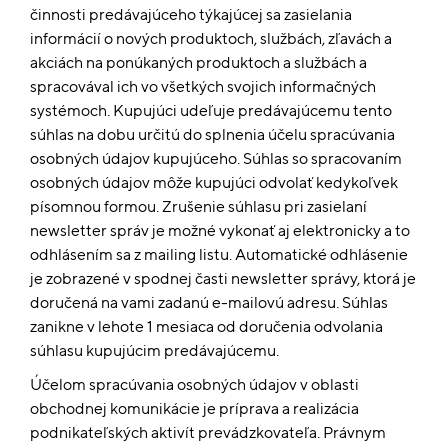
činnosti predávajúceho týkajúcej sa zasielania
informácií o nových produktoch, službách, zľavách a
akciách na ponúkaných produktoch a službách a
spracovával ich vo všetkých svojich informačných
systémoch. Kupujúci udeľuje predávajúcemu tento
súhlas na dobu určitú do splnenia účelu spracúvania
osobných údajov kupujúceho. Súhlas so spracovaním
osobných údajov môže kupujúci odvolať kedykoľvek
písomnou formou. Zrušenie súhlasu pri zasielaní
newsletter správ je možné vykonať aj elektronicky a to
odhlásením sa z mailing listu. Automatické odhlásenie
je zobrazené v spodnej časti newsletter správy, ktorá je
doručená na vami zadanú e-mailovú adresu. Súhlas
zanikne v lehote 1 mesiaca od doručenia odvolania
súhlasu kupujúcim predávajúcemu.
Účelom spracúvania osobných údajov v oblasti
obchodnej komunikácie je príprava a realizácia
podnikateľských aktivít prevádzkovateľa. Právnym