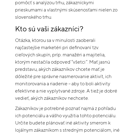
pomôcť s analýzou trhu, zákazníckymi
prieskumami a vlastnými skúsenosťami nielen zo
slovenského trhu.
Kto sú vaši zákazníci?
Otázka, ktorou sa v minulosti zaoberali
najčastejšie marketéri pri definovaní tzv.
cieľových skupín, príp. manažéri a majitelia,
ktorým nestačila odpoveď “všetci”. Mať jasnú
predstavu, akých zákazníkov chcete mať je
dôležité pre správne nasmerovanie aktivít, ich
monitorovania a riadenie – aby to boli aktivity
efektívne a nie vyplytvané zdroje. A tiež je dobré
vedieť, akých zákazníkov nechcete.
Zákazníkov je potrebné poznať najmä z pohľadu
ich potenciálu a vášho využitia tohto potenciálu.
Určite budete plánovať iné aktivity smerom k
lojálnym zákazníkom s stredným potenciálom, iné