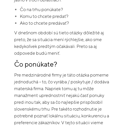
Čo na trhu ponúkate?
Komu to chcete predať?
Ako to chcete predávať?
V dnešnom období sú tieto otázky dôležité aj
preto, že sa situácia mení rýchlejšie, ako sme
kedykoľvek predtým očakávali. Preto sa aj
odpovede budú meniť.
Čo ponúkate?
Pre medzinárodné firmy je táto otázka pomerne
jednoduchá – to, čo vyrába / poskytuje / dodáva
materská firma. Napriek tomu aj tu môže
manažment uprednostniť nejakú časť ponuky
pred inou tak, aby sa čo najlepšie prispôsobil
slovenskému trhu. Pre takéto rozhodnutie je
potrebné poznať lokálnu situáciu, konkurenciu a
preferencie zákazníkov. V tejto situácii vieme