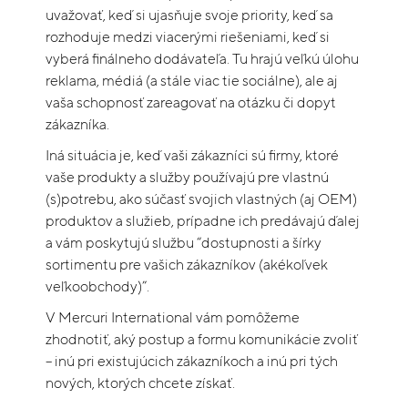
uvažovať, keď si ujasňuje svoje priority, keď sa
rozhoduje medzi viacerými riešeniami, keď si
vyberá finálneho dodávateľa. Tu hrajú veľkú úlohu
reklama, médiá (a stále viac tie sociálne), ale aj
vaša schopnosť zareagovať na otázku či dopyt
zákazníka.
Iná situácia je, keď vaši zákazníci sú firmy, ktoré
vaše produkty a služby používajú pre vlastnú
(s)potrebu, ako súčasť svojich vlastných (aj OEM)
produktov a služieb, prípadne ich predávajú ďalej
a vám poskytujú službu “dostupnosti a šírky
sortimentu pre vašich zákazníkov (akékoľvek
veľkoobchody)”.
V Mercuri International vám pomôžeme
zhodnotiť, aký postup a formu komunikácie zvoliť
– inú pri existujúcich zákazníkoch a inú pri tých
nových, ktorých chcete získať.