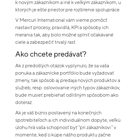
k novým zákazníkom a iné k veľkým zákazníkom, u
ktorých je ešte priestor pre rozšírenie spolupráce.
V Mercuri International vám vieme pomôcť
nastaviť procesy, pravidlá, KPI a spôsoby ich
merania tak, aby bolo možné splniť očakávané
ciele a zabezpečiť trvalý rast.
Ako chcete predávať?
Ak z predošlých otázok vyplynulo, že sa vaša
ponuka a zákaznícke portfólio bude vyžadovať
zmeny, tak spôsob aj predaja nových produktov a
služieb, resp. oslovovanie iných typov zákazníkov,
bude musieť prebiehať odlišným spôsobom ako
doteraz.
Ak je váš biznis postavený na konečných
spotrebiteľoch a ich individuálnom dopyte, veľkú
úlohu hrá vaša schopnosť byť “pri zákazníkovi” v
momente, keď o kúpe nášho produktu začne