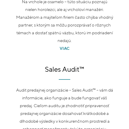
Na vrchole je osamelo – túto situáciu poznajú
nielen horolezci, ale aj vrcholoví manažéri.
Manažérom a majiteľom firiem často chýba vhodný
partner, s ktorým sa môžu porozprávať o rôznych
témach a dostať spätnú väzbu, ktorú im podriadení
nedajú.
VIAC
Sales Audit™
Audit predajnej organizácie – Sales Audit™ – vám dá
informácie, ako funguje a bude fungovať váš
predaj. Cieľom auditu je zhodnotiť pripravenosť
predajnej organizácie dosahovať krátkodobé a
dlhodobé výsledky v konkurenčnom prostredí a
schopnosť manažmentu takúto organizáciu