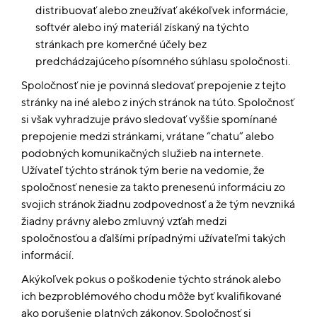
distribuovať alebo zneužívať akékoľvek informácie,
softvér alebo iný materiál získaný na týchto
stránkach pre komerčné účely bez
predchádzajúceho písomného súhlasu spoločnosti.
Spoločnosť nie je povinná sledovať prepojenie z tejto
stránky na iné alebo z iných stránok na túto. Spoločnosť
si však vyhradzuje právo sledovať vyššie spomínané
prepojenie medzi stránkami, vrátane “chatu” alebo
podobných komunikačných služieb na internete.
Užívateľ týchto stránok tým berie na vedomie, že
spoločnosť nenesie za takto prenesenú informáciu zo
svojich stránok žiadnu zodpovednosť a že tým nevzniká
žiadny právny alebo zmluvný vzťah medzi
spoločnosťou a ďalšími prípadnými užívateľmi takých
informácií.
Akýkoľvek pokus o poškodenie týchto stránok alebo
ich bezproblémového chodu môže byť kvalifikované
ako porušenie platných zákonov. Spoločnosť si