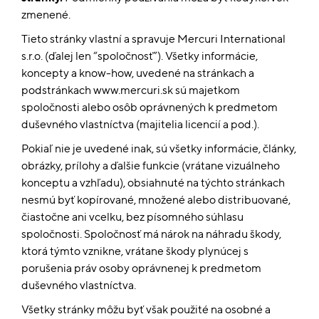
zmenené.
Tieto stránky vlastní a spravuje Mercuri International
s.r.o. (ďalej len “spoločnosť”). Všetky informácie,
koncepty a know-how, uvedené na stránkach a
podstránkach www.mercuri.sk sú majetkom
spoločnosti alebo osôb oprávnených k predmetom
duševného vlastníctva (majitelia licencií a pod.).
Pokiaľ nie je uvedené inak, sú všetky informácie, články,
obrázky, prílohy a ďalšie funkcie (vrátane vizuálneho
konceptu a vzhľadu), obsiahnuté na týchto stránkach
nesmú byť kopírované, množené alebo distribuované,
čiastočne ani vcelku, bez písomného súhlasu
spoločnosti. Spoločnosť má nárok na náhradu škody,
ktorá týmto vznikne, vrátane škody plynúcej s
porušenia práv osoby oprávnenej k predmetom
duševného vlastníctva.
Všetky stránky môžu byť však použité na osobné a