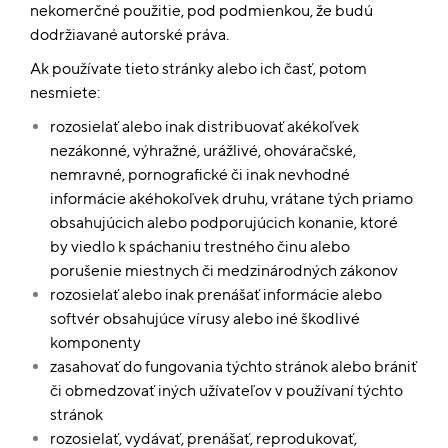
nekomerčné použitie, pod podmienkou, že budú
dodržiavané autorské práva.
Ak používate tieto stránky alebo ich časť, potom
nesmiete:
rozosielať alebo inak distribuovať akékoľvek
nezákonné, výhražné, urážlivé, ohováračské,
nemravné, pornografické či inak nevhodné
informácie akéhokoľvek druhu, vrátane tých priamo
obsahujúcich alebo podporujúcich konanie, ktoré
by viedlo k spáchaniu trestného činu alebo
porušenie miestnych či medzinárodných zákonov
rozosielať alebo inak prenášať informácie alebo
softvér obsahujúce vírusy alebo iné škodlivé
komponenty
zasahovať do fungovania týchto stránok alebo brániť
či obmedzovať iných užívateľov v používaní týchto
stránok
rozosielať, vydávať, prenášať, reprodukovať,