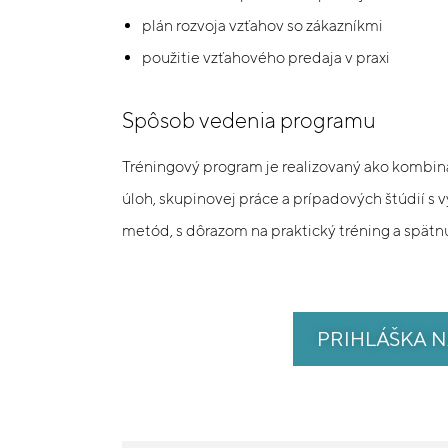
plán rozvoja vzťahov so zákazníkmi
použitie vzťahového predaja v praxi
Spôsob vedenia programu
Tréningový program je realizovaný ako kombiná
úloh, skupinovej práce a prípadových štúdií s
metód, s dôrazom na praktický tréning a spätn
PRIHLÁŠKA 