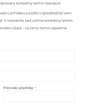
ánovaný konkrétny termín realizácie.
äznú prihlášku a zvoľte si (predbežne) vami
ať. V momente, keď určíme konkrétny termín
tvrdení účasti – na tento termín zaradíme.
Priezvisko účastníka