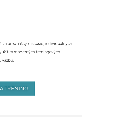
cia prednášky, diskusie, individuálnych
 využitím moderných tréningových
ú väzbu.
NA TRÉNING