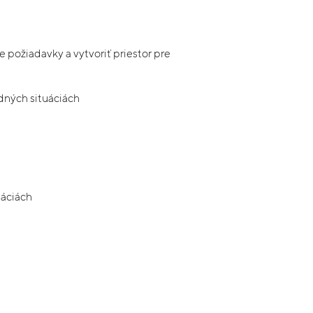
e požiadavky a vytvoriť priestor pre
dných situáciách
uáciách