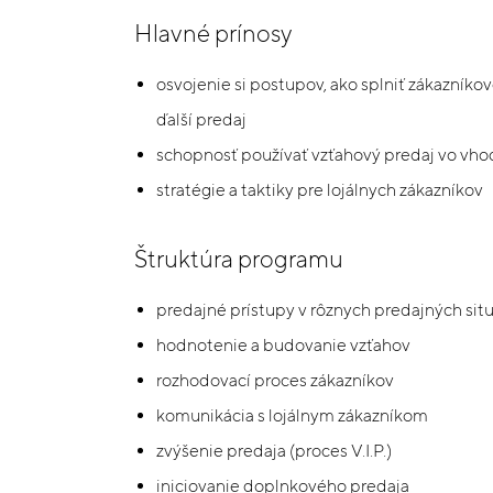
Hlavné prínosy
osvojenie si postupov, ako splniť zákazníkov
ďalší predaj
schopnosť používať vzťahový predaj vo vho
stratégie a taktiky pre lojálnych zákazníkov
Štruktúra programu
predajné prístupy v rôznych predajných sit
hodnotenie a budovanie vzťahov
rozhodovací proces zákazníkov
komunikácia s lojálnym zákazníkom
zvýšenie predaja (proces V.I.P.)
iniciovanie doplnkového predaja