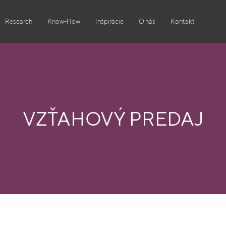
Research
Know-How
Inšpirácie
O nás
Kontakt
VZŤAHOVÝ PREDAJ