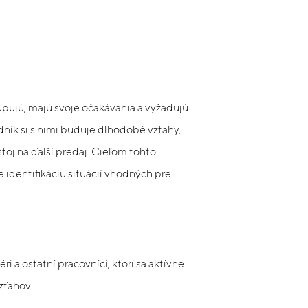
akupujú, majú svoje očakávania a vyžadujú
dník si s nimi buduje dlhodobé vzťahy,
stoj na ďalší predaj. Cieľom tohto
 identifikáciu situácií vhodných pre
 a ostatní pracovníci, ktorí sa aktívne
zťahov.