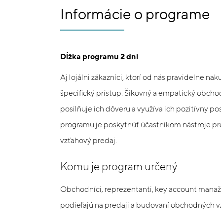
Informácie o programe
Dĺžka programu 2 dni
Aj lojálni zákazníci, ktorí od nás pravidelne n
špecifický prístup. Šikovný a empatický obcho
posilňuje ich dôveru a využíva ich pozitívny po
programu je poskytnúť účastníkom nástroje pre
vzťahový predaj.
Komu je program určený
Obchodníci, reprezentanti, key account manažéri
podieľajú na predaji a budovaní obchodných v