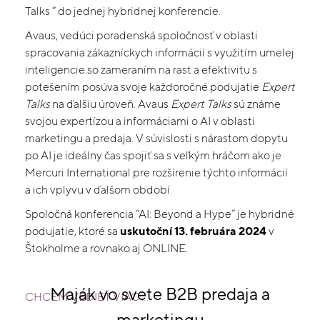
Talks ” do jednej hybridnej konferencie.
Avaus, vedúci poradenská spoločnosť v oblasti
spracovania zákazníckych informácií s využitím umelej
inteligencie so zameraním na rast a efektivitu s
potešením posúva svoje každoročné podujatie
Expert
Talks
na ďalšiu úroveň. Avaus
Expert Talks
sú známe
svojou expertízou a informáciami o AI v oblasti
marketingu a predaja. V súvislosti s nárastom dopytu
po AI je ideálny čas spojiť sa s veľkým hráčom ako je
Mercuri International pre rozšírenie týchto informácií
a ich vplyvu v ďalšom období.
Spoločná konferencia “AI: Beyond a Hype” je hybridné
podujatie, ktoré sa
uskutoční 13. februára 2024
v
Štokholme a rovnako aj ONLINE.
Maják vo svete B2B predaja a
CHCEM VEDIEŤ VIAC …
marketingu