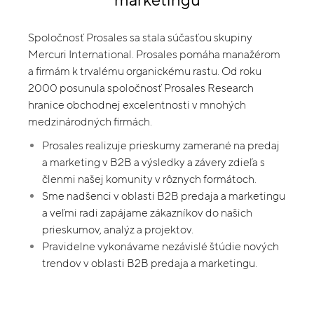
Spoločnosť
Prosales
sa stala
súčasťou
skupiny
Mercuri
International
.
Prosales
pomáha manažérom
a
firmám
k
trvalému
organickému
rastu
.
Od roku
2000
posunula
spoločnosť
Prosales
R
esearch
hranice
obchodnej
excelentnosti
v mnohých
medzinárodných
firmách
.
Prosales realizuje prieskumy
zamerané
na
predaj
a marketing v
B2B
a
výsledky a závery
zdieľa
s
členmi
našej
komunity v
rôznych
formátoch
.
Sme
nadšenci
v
oblasti B2B predaja a marketingu
a
veľmi
radi
zapájame zákazníkov do
našich
prieskumov
,
analýz
a
projektov.
Pravidelne
vykonávame
nezávislé štúdie
nových
trendov
v
oblasti
B2B
predaja
a
marketingu
.