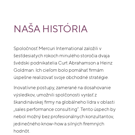
NAŠA HISTÓRIA
Spoločnosť Mercuri International založili v
šesťdesiatych rokoch minulého storočia dvaja
švédski podnikatelia Curt Abrahamson a Heinz
Goldman. Ich cieľom bolo pomáhať firmám
úspešne realizovať svoje obchodné stratégie.
Inovatívne postupy, zamerané na dosahovanie
výsledkov, umožnili spolčonosti vyrásť z
škandinávskej firmy na globálneho lídra v oblasti
„sales performance consulting“. Tento úspech by
nebol možný bez profesionálnych konzultantov,
jedinečného know-how a silných firemných
hodnôt.