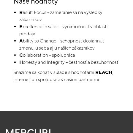
Naše hodnoty
R
esult Focus – zameranie sa na výsledky
zákazníkov
E
xcellence in sales – výnimočnosť v oblasti
predaja
A
bility to Change – schopnosť dosiahnuť
zmenu, u seba aj u našich zákazníkov
C
ollaboration – spolupráca
H
onesty and Integrity – čestnosť a bezúhonnosť
Snažíme sa konať v súlade s hodnotami
REACH
,
interne i pri spolupráci s našími partnermi.