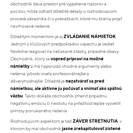
obchodník dáva priestor pre vyjadrenie názorov a
pocitov, môže odhaliť dôležité detaily o rozhodovacom
procese zákazníka či o prekážkach, ktoré mu bránia prijať
navrhované riešenie.
Dôležitým momentom je aj
ZVLÁDANIE NÁMIETOK
.
Jedným z kľúčových predpokladov úspechu je vedieť
flexibilne reagovať na nečakané otázky, prípadne obavy.
Obchodník, ktorý sa
vopred pripraví na možné
námietky
a má naporúdzi vhodné argumenty alebo
riešenia, pôsobí oveľa profesionálnejšie a
dôveryhodnejšie. Dôležité je
nezatvárať sa pred
námietkou, ale aktívne ju počúvať a vnímať ako spätnú
väzbu
. Takto dokáže obchodník zmeniť prípadnú
negatívnu emóciu či neistotu na príležitosť lepšie vysvetliť
prínosy ponúkaného riešenia.
Rozhodujúcim aspektom je tiež
ZÁVER STRETNUTIA
, v
ktorom by mal obchodník
jasne zrekapitulovať zistené