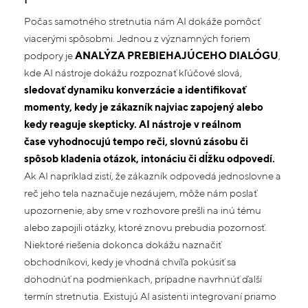
Počas samotného stretnutia nám AI dokáže pomôcť
viacerými spôsobmi. Jednou z významných foriem
podpory je
ANALÝZA PREBIEHAJÚCEHO DIALÓGU
,
kde AI nástroje dokážu rozpoznať kľúčové slová,
sledovať dynamiku konverzácie a identifikovať
momenty, kedy je zákazník najviac zapojený alebo
kedy reaguje skepticky. AI nástroje
v reálnom
čase
vyhodnocujú tempo reči, slovnú zásobu či
spôsob kladenia otázok,
intonáciu či dĺžku odpovedí.
Ak AI napríklad zistí, že zákazník odpovedá jednoslovne a
reč jeho tela naznačuje nezáujem, môže nám poslať
upozornenie, aby sme v rozhovore prešli na inú tému
alebo zapojili otázky, ktoré znovu prebudia pozornosť.
Niektoré riešenia dokonca dokážu naznačiť
obchodníkovi, kedy je vhodná chvíľa pokúsiť sa
dohodnúť na podmienkach, prípadne navrhnúť ďalší
termín stretnutia. Existujú AI asistenti integrovaní priamo