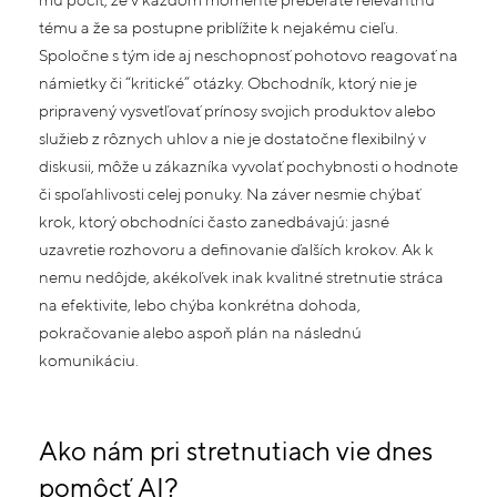
tému a že sa postupne priblížite k nejakému cieľu.
Spoločne s tým ide aj neschopnosť pohotovo reagovať na
námietky či “kritické” otázky. Obchodník, ktorý nie je
pripravený vysvetľovať prínosy svojich produktov alebo
služieb z rôznych uhlov a nie je dostatočne flexibilný v
diskusii, môže u zákazníka vyvolať pochybnosti o hodnote
či spoľahlivosti celej ponuky. Na záver nesmie chýbať
krok, ktorý obchodníci často zanedbávajú: jasné
uzavretie rozhovoru a definovanie ďalších krokov. Ak k
nemu nedôjde, akékoľvek inak kvalitné stretnutie stráca
na efektivite, lebo chýba konkrétna dohoda,
pokračovanie alebo aspoň plán na následnú
komunikáciu.
Ako nám pri stretnutiach vie dnes
pomôcť AI?