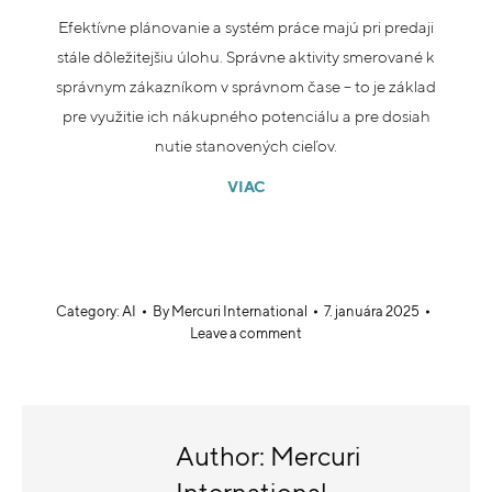
Efektívne plánovanie a systém práce majú pri predaji
stále dôležitejšiu úlohu. Správne aktivity smerované k
správnym zákazníkom v správnom čase – to je základ
pre využitie ich nákupného potenciálu a pre dosiah
nutie stanovených cieľov.
VIAC
Category:
AI
By
Mercuri International
7. januára 2025
Leave a comment
Author:
Mercuri