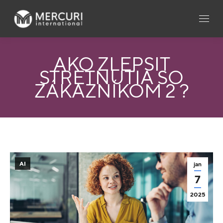
AKO ZLEPŠIŤ
STRETNUTIA SO
ZÁKAZNÍKOM 2 ?
AI
jan
7
2025