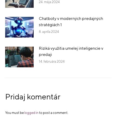
24. mája 2024
Chatboty v moderných predajných
stratégiách 1
8. apríla 2024
Riziká využitia umelej inteligencie v
predaji
14. februára 2024
Pridaj komentár
You must be
logged in
to post a comment.