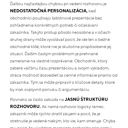
Ďalšou najčastejšou chybou pri vedení rozhovoru je
NEDOSTATOČNÁ PERSONALIZÁCIA,
keď
obchodníci používajú šablónové prezentácie bez
zohľadnenia konkrétnych potrieb či očakávaní
zákazníka. Takýto prístup pôsobí neosobne a v očiach
druhej strany môže vyvolávať pocit, že ide len o bežné
obchodné klišé, ktoré nie je skutočne prispôsobené jej
situácii. Ďalším častým problémom je prehnané
zameranie na vlastné rozprávanie. Obchodník, ktorý
zaberá väčšinu času prezentáciou a svojim výkladom,
stráca možnosť dozvedieť sa cenné informácie priamo od
zákazníka. Tým sa môže pripraviť o kľúčové detaily, ktoré
by inak ovplyvnili ponuku či argumentáciu.
Rovnako sa často zabúda na
JASNÚ ŠTRUKTÚRU
ROZHOVORU.
Ak nemá rozhovor logický rámec,
zákazník môže rýchlo stratiť záujem a pocit, že je
stretnutie je vedené niekým, kto vie, kam smeruje. Chýba
mu pocit, že v každom momente preberáte relevantnú