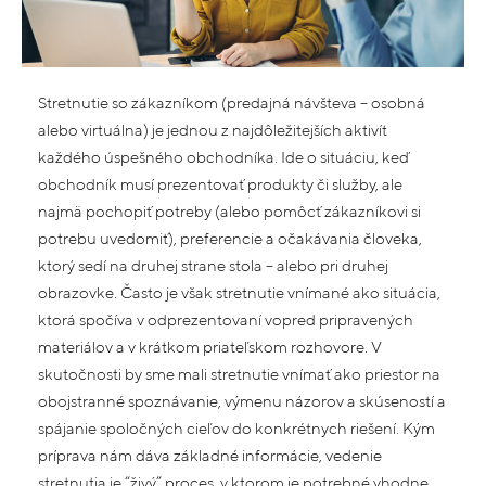
Stretnutie so zákazníkom (predajná návšteva – osobná
alebo virtuálna) je jednou z najdôležitejších aktivít
každého úspešného obchodníka. Ide o situáciu, keď
obchodník musí prezentovať produkty či služby, ale
najmä pochopiť potreby (alebo pomôcť zákazníkovi si
potrebu uvedomiť), preferencie a očakávania človeka,
ktorý sedí na druhej strane stola – alebo pri druhej
obrazovke. Často je však stretnutie vnímané ako situácia,
ktorá spočíva v odprezentovaní vopred pripravených
materiálov a v krátkom priateľskom rozhovore. V
skutočnosti by sme mali stretnutie vnímať ako priestor na
obojstranné spoznávanie, výmenu názorov a skúseností a
spájanie spoločných cieľov do konkrétnych riešení. Kým
príprava nám dáva základné informácie, vedenie
stretnutia je “živý” proces, v ktorom je potrebné vhodne