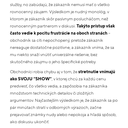
služby, no zabúdajú, že zákazník nemusí mať o všetko
rovnocenný záujem. Výsledkom je nudný monológ, v
ktorom je zákazník skôr pasívnym poslucháčom, než
rovnocenným partnerom v diskusii.
Takýto prístup však
často vedie k pocitu frustrácie na oboch stranách
–
obchodník sa cíti nepochopený, pretože zákazník
nereaguje dostatočne pozitívne, a zákazník vníma, že sa
mu niekto snaží vnútiť univerzálne riešenie, bez
skutočného záujmu o jeho špecifické potreby.
Obchodníci robia chybu aj v tom, že
stretnutie vnímajú
ako SVOJU “SHOW”
, v ktorej chcú za každú cenu
predviesť, čo všetko vedia, a zapôsobia na zákazníka
množstvom technických detailov či zložitých
argumentov. Najčastejším výsledkom je, že zákazník sa po
pár minútach stratí v odborných výrazoch, začne
prejavovať známky nudy alebo nepokoja a hľadá spôsob,
ako diskusiu ukončiť.