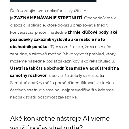
Ďalšou zaujímavou oblasťou je využitie AI
je
ZAZNAMENÁVANIE STRETNUTÍ
. Obchodník má k
dispozícii aplikácie, ktoré dokážu prepisovať a triediť
konverzáciu, pričom následne
zhrnie kľúčové body
,
aké
požiadavky zákazník vyslovil a aké reakcie na to
obchodník ponúkol
. Tým sa zníži riziko, že sa na niečo
zabudne, a zároveň možno ľahko vytvoriť prehľad, ktorý
môžeme následne poslať zákazníkovi ako rekapituláciu.
Ušetrí sa tak čas a obchodník sa môže viac sústrediť na
samotný rozhovor
, lebo vie, že detaily sa nestratia.
Samotné analýzy môžu pomôcť identifikovať, v ktorých
častiach stretnutia sme boli najpresvedčivejší a kde sme
naopak stratili pozornosť zákazníka.
Aké konkrétne nástroje AI vieme
využiť počas stretnutia?