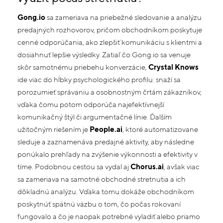
Gong.io
sa zameriava na priebežné sledovanie a analýzu
predajných rozhovorov, pričom obchodníkom poskytuje
cenné odporúčania, ako zlepšiť komunikáciu s klientmi a
dosiahnuť lepšie výsledky. Zatiaľ čo Gong.io sa venuje
skôr samotnému priebehu konverzácie,
Crystal Knows
ide viac do hĺbky psychologického profilu: snaží sa
porozumieť správaniu a osobnostným črtám zákazníkov,
vďaka čomu potom odporúča najefektívnejší
komunikačný štýl či argumentačné línie. Ďalším
užitočným riešením je
People.ai
, ktoré automatizovane
sleduje a zaznamenáva predajné aktivity, aby následne
ponúkalo prehľady na zvýšenie výkonnosti a efektivity v
tíme. Podobnou cestou sa vydal aj
Chorus.ai
, avšak viac
sa zameriava na samotné obchodné stretnutia a ich
dôkladnú analýzu. Vďaka tomu dokáže obchodníkom
poskytnúť spätnú väzbu o tom, čo počas rokovaní
fungovalo a čo je naopak potrebné vyladiť alebo priamo