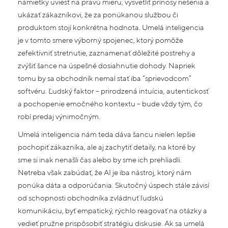
námietky uviesť na pravú mieru, vysvetliť prínosy riešenia a
ukázať zákazníkovi, že za ponúkanou službou či
produktom stojí konkrétna hodnota. Umelá inteligencia
je v tomto smere výborný spojenec, ktorý pomôže
zefektívniť stretnutie, zaznamenať dôležité postrehy a
zvýšiť šance na úspešné dosiahnutie dohody. Napriek
tomu by sa obchodník nemal stať iba “sprievodcom”
softvéru. Ľudský faktor – prirodzená intuícia, autentickosť
a pochopenie emočného kontextu – bude vždy tým, čo
robí predaj výnimočným.
Umelá inteligencia nám teda dáva šancu nielen lepšie
pochopiť zákazníka, ale aj zachytiť detaily, na ktoré by
sme si inak nenašli čas alebo by sme ich prehliadli.
Netreba však zabúdať, že AI je iba nástroj, ktorý nám
ponúka dáta a odporúčania. Skutočný úspech stále závisí
od schopnosti obchodníka zvládnuť ľudskú
komunikáciu, byť empatický, rýchlo reagovať na otázky a
vedieť pružne prispôsobiť stratégiu diskusie. Ak sa umelá