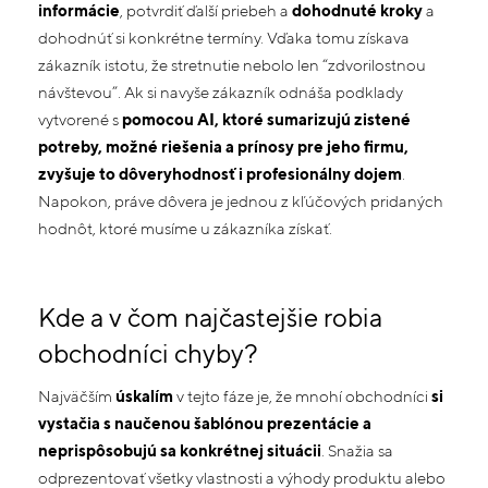
informácie
, potvrdiť ďalší priebeh a
dohodnuté kroky
a
dohodnúť si konkrétne termíny. Vďaka tomu získava
zákazník istotu, že stretnutie nebolo len “zdvorilostnou
návštevou”. Ak si navyše zákazník odnáša podklady
vytvorené s
pomocou AI, ktoré sumarizujú zistené
potreby, možné riešenia a prínosy pre jeho firmu,
zvyšuje to dôveryhodnosť i profesionálny dojem
.
Napokon, práve dôvera je jednou z kľúčových pridaných
hodnôt, ktoré musíme u zákazníka získať.
Kde a v čom najčastejšie robia
obchodníci chyby?
Najväčším
úskalím
v tejto fáze je, že mnohí obchodníci
si
vystačia s naučenou šablónou prezentácie a
neprispôsobujú sa konkrétnej situácii
. Snažia sa
odprezentovať všetky vlastnosti a výhody produktu alebo