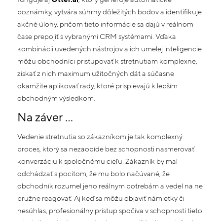
poznámky, vytvára súhrny dôležitých bodov a identifikuje
akčné úlohy, pričom tieto informácie sa dajú v reálnom
čase prepojiť s vybranými CRM systémami. Vďaka
kombinácii uvedených nástrojov a ich umelej inteligencie
môžu obchodníci pristupovať k stretnutiam komplexne,
získať z nich maximum užitočných dát a súčasne
okamžite aplikovať rady, ktoré prispievajú k lepším
obchodným výsledkom.
Na záver …
Vedenie stretnutia so zákazníkom je tak komplexný
proces, ktorý sa nezaobíde bez schopnosti nasmerovať
konverzáciu k spoločnému cieľu. Zákazník by mal
odchádzať s pocitom, že mu bolo načúvané, že
obchodník rozumel jeho reálnym potrebám a vedel na ne
pružne reagovať. Aj keď sa môžu objaviť námietky či
nesúhlas, profesionálny prístup spočíva v schopnosti tieto