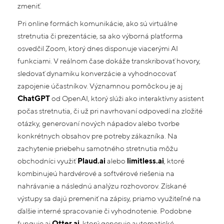
zmeniť.
Pri online formách komunikácie, ako sú virtuálne
stretnutia či prezentácie, sa ako výborná platforma
osvedčil Zoom, ktorý dnes disponuje viacerými AI
funkciami. V reálnom čase dokáže transkribovať hovory,
sledovať dynamiku konverzácie a vyhodnocovať
zapojenie účastníkov. Významnou pomôckou je aj
ChatGPT
od OpenAI, ktorý slúži ako interaktívny asistent
počas stretnutia, či už pri navrhovaní odpovedí na zložité
otázky, generovaní nových nápadov alebo tvorbe
konkrétnych obsahov pre potreby zákazníka. Na
zachytenie priebehu samotného stretnutia môžu
obchodníci využiť
Plaud.ai
alebo
limitless.ai
, ktoré
kombinujeú hardvérové a softvérové riešenia na
nahrávanie a následnú analýzu rozhovorov. Získané
výstupy sa dajú premeniť na zápisy, priamo využiteľné na
ďalšie interné spracovanie či vyhodnotenie. Podobne
funguje aj
Otter.ai
, ktorý generuje automatické