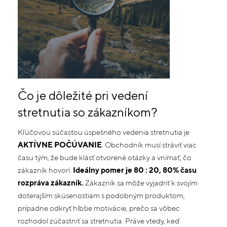
Čo je dôležité pri vedení
stretnutia so zákazníkom?
Kľúčovou súčasťou úspešného vedenia stretnutia je
AKTÍVNE POČÚVANIE
. Obchodník musí stráviť viac
času tým, že bude klásť otvorené otázky a vnímať, čo
zákazník hovorí.
Ideálny pomer je 80 : 20, 80% času
rozpráva zákazník.
Zákazník sa môže vyjadriť k svojím
doterajším skúsenostiam s podobným produktom,
prípadne odkryť hlbšie motivácie, prečo sa vôbec
rozhodol zúčastniť sa stretnutia. Práve vtedy, keď