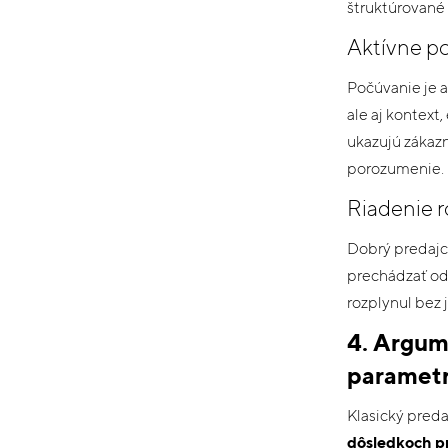
štruktúrované 
Aktívne p
Počúvanie je a
ale aj kontext,
ukazujú zákazn
porozumenie.
Riadenie 
Dobrý predajc
prechádzať od 
rozplynul bez j
4. Argum
paramet
Klasický preda
dôsledkoch p