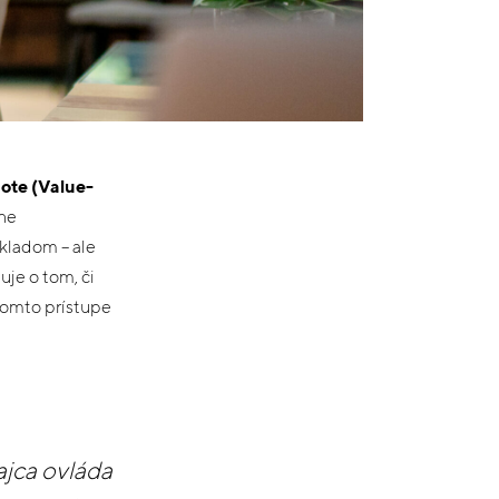
ote (Value-
ne
kladom – ale
uje o tom, či
tomto prístupe
ajca ovláda