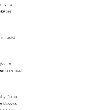
čený do
uky
pre
je hlboká
výzvam,
ykom
a nemusí
eby (čo ho
e kľúčová.
e, tlaky,