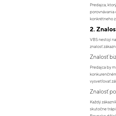
Predajca, kto
porovnávania c
konkrétneho z
2. Znalo
VBS nestojí na
znalosť zákazn
Znalosť bi
Predajca by ma
konkurenčnému
vysvetľovať zá
Znalosť po
Každý zákazník
skutočne trápi
Rovnako dôleži