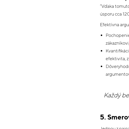
“Vďaka tomuto 
úsporu cca 12
Efektívna argu
Pochopenie 
zákazníkovi
Kvantifikáci
efektivita, 
Dôveryhodné
argumentov
Každý ben
5. Smero
Jednou z najná