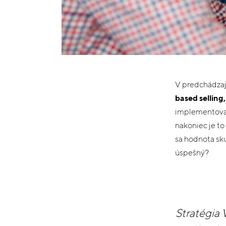
V predchádzajú
based selling
implementovať
nakoniec je to
sa hodnota sk
úspešný?
Stratégia 