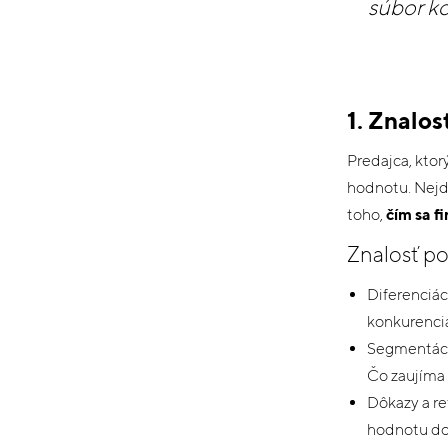
súbor ko
1. Znalos
Predajca, kto
hodnotu. Nejd
toho,
čím sa f
Znalosť po
Diferenciác
konkurenci
Segmentácia
Čo zaujíma 
Dôkazy a re
hodnotu do