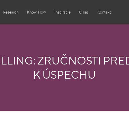
Research
Know-How
Inšpirácie
O nás
Kontakt
ELLING: ZRUČNOSTI PRE
K ÚSPECHU