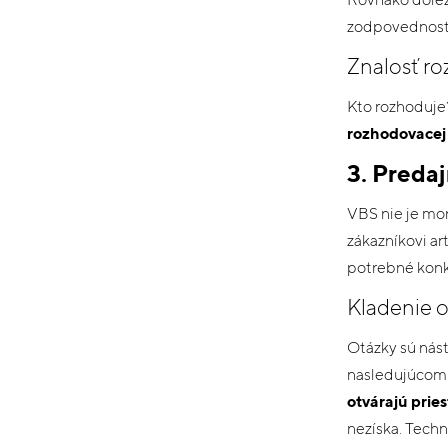
zodpovednosť
Znalosť r
Kto rozhoduje
rozhodovacej
3. Preda
VBS nie je mo
zákazníkovi ar
potrebné konk
Kladenie 
Otázky sú nást
nasledujúcom r
otvárajú prie
nezíska. Tech