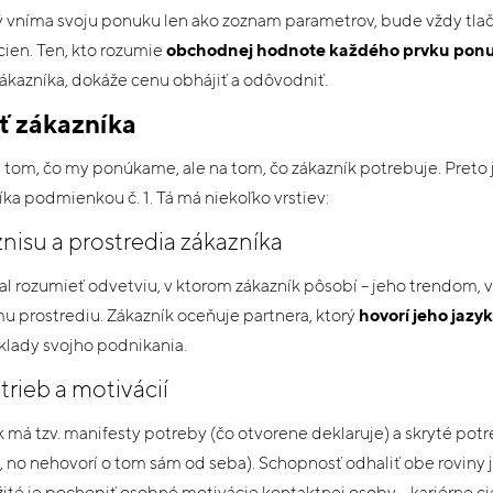
rý vníma svoju ponuku len ako zoznam parametrov, bude vždy tla
ien. Ten, kto rozumie
obchodnej hodnote každého prvku pon
ákazníka, dokáže cenu obhájiť a odôvodniť.
sť zákazníka
 tom, čo my ponúkame, ale na tom, čo zákazník potrebuje. Preto 
íka podmienkou č. 1. Tá má niekoľko vrstiev:
znisu a prostredia zákazníka
l rozumieť odvetviu, v ktorom zákazník pôsobí – jeho trendom, 
 prostrediu. Zákazník oceňuje partnera, ktorý
hovorí jeho jaz
klady svojho podnikania.
trieb a motivácií
 má tzv. manifesty potreby (čo otvorene deklaruje) a skryté potr
, no nehovorí o tom sám od seba). Schopnosť odhaliť obe roviny j
té je pochopiť osobné motivácie kontaktnej osoby – kariérne ciel