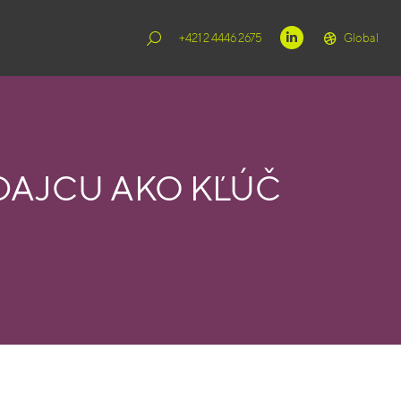
+421 2 4446 2675
Global
DAJCU AKO KĽÚČ