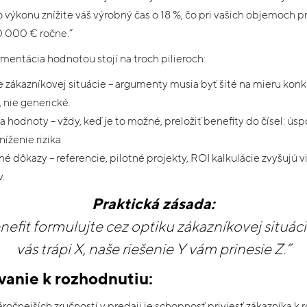
výkonu znížite váš výrobný čas o 18 %, čo pri vašich objemoch p
0 000 € ročne.”
mentácia hodnotou stojí na troch pilieroch:
zákazníkovej situácie – argumenty musia byť šité na mieru ko
, nie generické.
a hodnoty – vždy, keď je to možné, preložiť benefity do čísel: úsp
zníženie rizika
 dôkazy – referencie, pilotné projekty, ROI kalkulácie zvyšujú 
.
Praktická zásada:
efit formulujte cez optiku zákazníkovej situác
vás trápi X, naše riešenie Y vám prinesie Z.”
vanie k rozhodnutiu:
ročnejších zručností v predaji je schopnosť priviesť zákazníka k