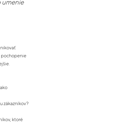
po umenie
unikovať
 o pochopenie
jšie.
 ako
nu zákazníkov?
íkov, ktoré