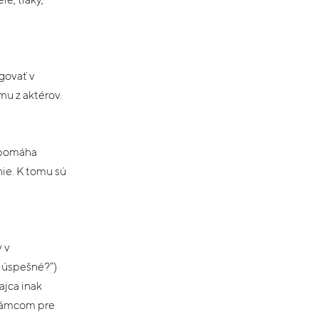
govať v
u z aktérov.
a pomáha
nie. K tomu sú
 v
a úspešné?”)
ajca inak
 rámcom pre