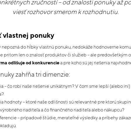
nkrétnych zručností – od znalosti ponuky až 
viesť rozhovor smerom k rozhodnutiu.
ť vlastnej ponuky
rý nepozná do hĺbky vlastnú ponuku, nedokáže hodnoverne kom
e pritom len o znalosť produktov či služieb – ale predovšetkým
irma odlišuje od konkurencie
a pre koho sú jej riešenia najvhodne
nuky zahŕňa tri dimenzie:
ia – čo robí naše riešenie unikátnym? V čom sme lepší (alebo iní)
a?
 hodnoty – ktoré naše odlišnosti sú relevantné pre ktorú skupi
výrobného riaditeľa a čo finančného riaditeľa alebo nákupcu?
ferencie – prípadové štúdie, merateľné výsledky a príbehy zákazn
kladujú.