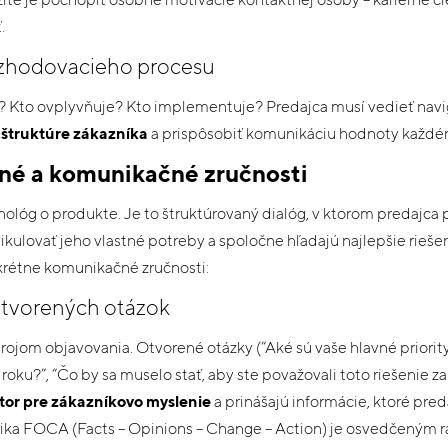
.
ozhodovacieho procesu
? Kto ovplyvňuje? Kto implementuje? Predajca musí vedieť navi
 štruktúre zákazníka
a prispôsobiť komunikáciu hodnoty každém
jné a komunikačné zručnosti
nológ o produkte. Je to štruktúrovaný dialóg, v ktorom predajc
tikulovať jeho vlastné potreby a spoločne hľadajú najlepšie rieše
rétne komunikačné zručnosti:
otvorených otázok
rojom objavovania. Otvorené otázky (“Aké sú vaše hlavné priority
oku?”, “Čo by sa muselo stať, aby ste považovali toto riešenie z
stor pre zákazníkovo myslenie
a prinášajú informácie, ktoré pred
nika FOCA (Facts – Opinions – Change – Action) je osvedčeným