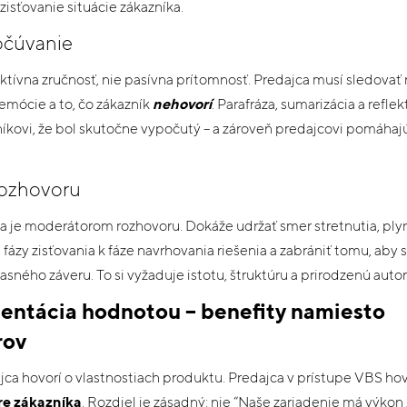
zisťovanie situácie zákazníka.
očúvanie
ktívna zručnosť, nie pasívna prítomnosť. Predajca musí sledovať n
 emócie a to, čo zákazník
nehovorí
. Parafráza, sumarizácia a refle
íkovi, že bol skutočne vypočutý – a zároveň predajcovi pomáhajú 
rozhovoru
a je moderátorom rozhovoru. Dokáže udržať smer stretnutia, ply
fázy zisťovania k fáze navrhovania riešenia a zabrániť tomu, aby 
asného záveru. To si vyžaduje istotu, štruktúru a prirodzenú autor
entácia hodnotou – benefity namiesto
rov
jca hovorí o vlastnostiach produktu. Predajca v prístupe VBS hov
re zákazníka
. Rozdiel je zásadný: nie “Naše zariadenie má výkon