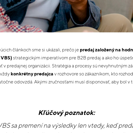
cich článkoch sme si ukázali, prečo je
predaj založený na hodn
, VBS)
strategickým imperatívom pre B2B predaj a ako ho úspeš
 v predajnej organizácii. Stratégia a procesy sú nevyhnutným zá
 vždy
konkrétny predajca
v rozhovore so zákazníkom, kto rozhod
utočne odovzdá. Akými zručnosťami musí disponovať, aby bol v 
Kľúčový poznatok:
VBS sa premení na výsledky len vtedy, keď pred