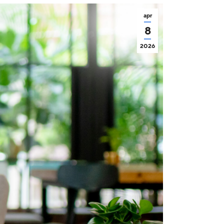
apr
8
2026