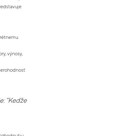
redstavuje
nkrétnemu
ory, výnosy,
vierohodnosť
ie: “Keďže
 rozhodnutiu