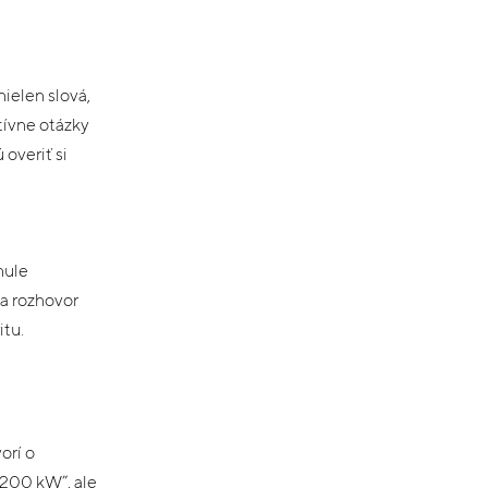
ielen slová,
ktívne otázky
overiť si
nule
sa rozhovor
itu.
orí o
 200 kW”, ale