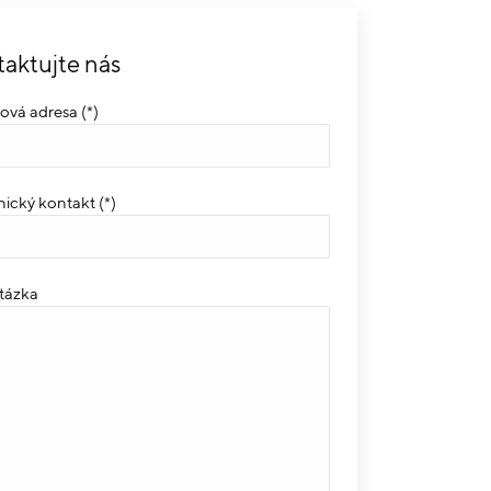
aktujte nás
ová adresa (*)
nický kontakt (*)
tázka