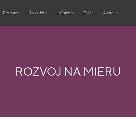
Research
Know-How
Inšpirácie
O nás
Kontakt
ROZVOJ NA MIERU