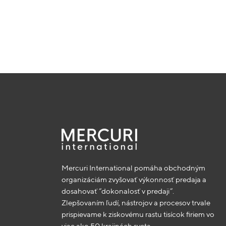
Mercuri International pomáha obchodným
organizáciám zvyšovať výkonnosť predaja a
dosahovať “dokonalosť v predaji”.
Zlepšovaním ľudí, nástrojov a procesov trvale
prispievame k ziskovému rastu tisícok firiem vo
viac ako 50 krajinách sveta.