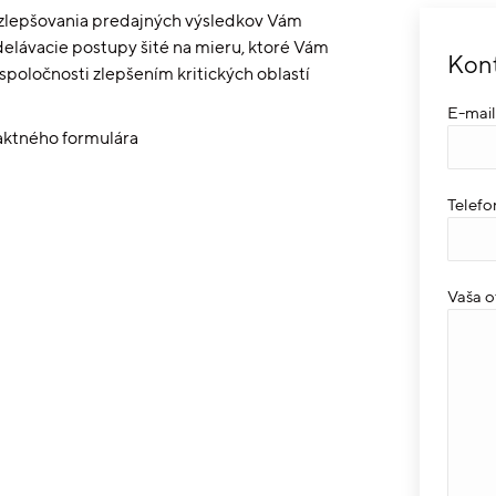
ti zlepšovania predajných výsledkov Vám
delávacie postupy šité na mieru, ktoré Vám
Kont
poločnosti zlepšením kritických oblastí
E-mail
aktného formulára
Telefo
Vaša o