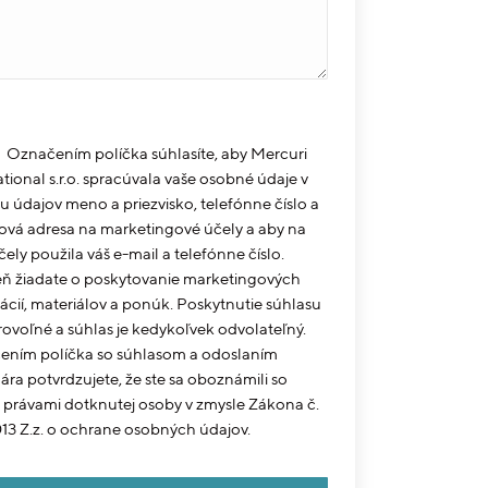
Označením políčka súhlasíte, aby Mercuri
ational s.r.o. spracúvala vaše osobné údaje v
u údajov meno a priezvisko, telefónne číslo a
ová adresa na marketingové účely a aby na
čely použila váš e-mail a telefónne číslo.
ň žiadate o poskytovanie marketingových
ácií, materiálov a ponúk. Poskytnutie súhlasu
rovoľné a súhlas je kedykoľvek odvolateľný.
ním políčka so súhlasom a odoslaním
ára potvrdzujete, že ste sa oboznámili so
i právami dotknutej osoby v zmysle Zákona č.
13 Z.z. o ochrane osobných údajov.