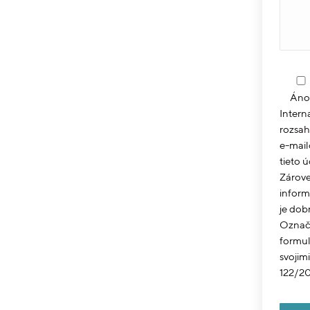
Áno
Intern
rozsah
e-mail
tieto ú
Zárove
inform
je dob
Označe
formul
svojim
122/20