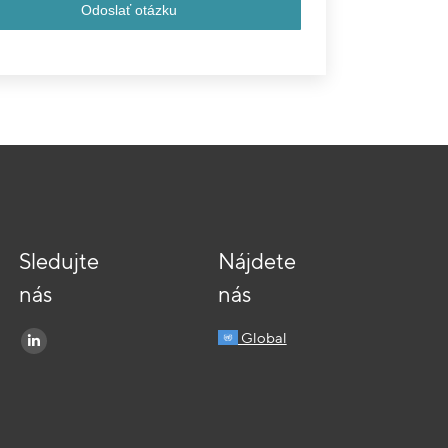
Sledujte
Nájdete
nás
nás
Find us on:
Global
Linkedin
page
opens
in