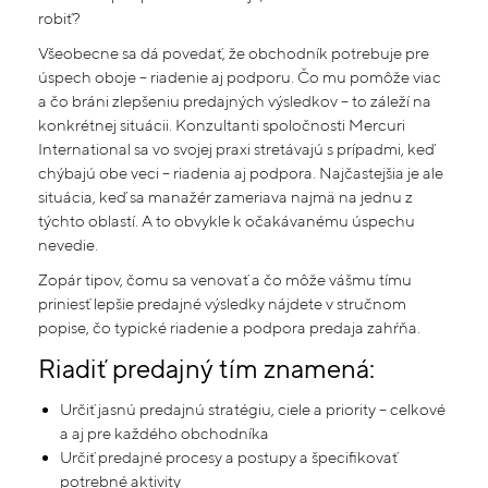
robiť?
Všeobecne sa dá povedať, že obchodník potrebuje pre
úspech oboje – riadenie aj podporu. Čo mu pomôže viac
a čo bráni zlepšeniu predajných výsledkov – to záleží na
konkrétnej situácii. Konzultanti spoločnosti Mercuri
International sa vo svojej praxi stretávajú s prípadmi, keď
chýbajú obe veci – riadenia aj podpora. Najčastejšia je ale
situácia, keď sa manažér zameriava najmä na jednu z
týchto oblastí. A to obvykle k očakávanému úspechu
nevedie.
Zopár tipov, čomu sa venovať a čo môže vášmu tímu
priniesť lepšie predajné výsledky nájdete v stručnom
popise, čo typické riadenie a podpora predaja zahŕňa.
Riadiť predajný tím znamená:
Určiť jasnú predajnú stratégiu, ciele a priority – celkové
a aj pre každého obchodníka
Určiť predajné procesy a postupy a špecifikovať
potrebné aktivity