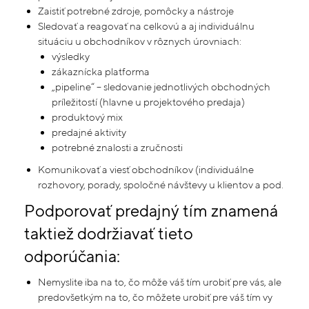
Zaistiť potrebné zdroje, pomôcky a nástroje
Sledovať a reagovať na celkovú a aj individuálnu
situáciu u obchodníkov v rôznych úrovniach:
výsledky
zákaznícka platforma
„pipeline“ – sledovanie jednotlivých obchodných
príležitostí (hlavne u projektového predaja)
produktový mix
predajné aktivity
potrebné znalosti a zručnosti
Komunikovať a viesť obchodníkov (individuálne
rozhovory, porady, spoločné návštevy u klientov a pod.
Podporovať predajný tím znamená
taktiež dodržiavať tieto
odporúčania:
Nemyslite iba na to, čo môže váš tím urobiť pre vás, ale
predovšetkým na to, čo môžete urobiť pre váš tím vy