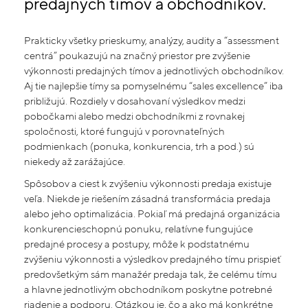
predajných tímov a obchodníkov.
Prakticky všetky prieskumy, analýzy, audity a “assessment
centrá” poukazujú na značný priestor pre zvýšenie
výkonnosti predajných tímov a jednotlivých obchodníkov.
Aj tie najlepšie tímy sa pomyselnému “sales excellence” iba
približujú. Rozdiely v dosahovaní výsledkov medzi
pobočkami alebo medzi obchodníkmi z rovnakej
spoločnosti, ktoré fungujú v porovnateľných
podmienkach (ponuka, konkurencia, trh a pod.) sú
niekedy až zarážajúce.
Spôsobov a ciest k zvýšeniu výkonnosti predaja existuje
veľa. Niekde je riešením zásadná transformácia predaja
alebo jeho optimalizácia. Pokiaľ má predajná organizácia
konkurencieschopnú ponuku, relatívne fungujúce
predajné procesy a postupy, môže k podstatnému
zvýšeniu výkonnosti a výsledkov predajného tímu prispieť
predovšetkým sám manažér predaja tak, že celému tímu
a hlavne jednotlivým obchodníkom poskytne potrebné
riadenie a podporu. Otázkou je, čo a ako má konkrétne