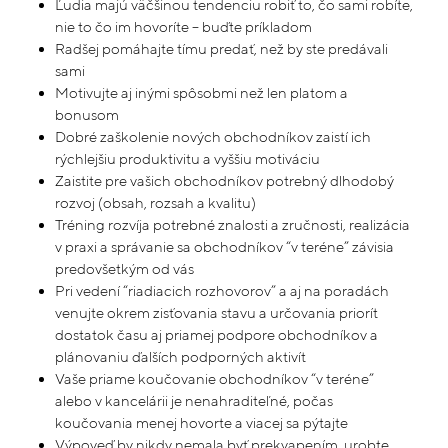
Ľudia majú väčšinou tendenciu robiť to, čo sami robíte,
nie to čo im hovoríte – buďte príkladom
Radšej pomáhajte tímu predať, než by ste predávali
sami
Motivujte aj inými spôsobmi než len platom a
bonusom
Dobré zaškolenie nových obchodníkov zaistí ich
rýchlejšiu produktivitu a vyššiu motiváciu
Zaistite pre vašich obchodníkov potrebný dlhodobý
rozvoj (obsah, rozsah a kvalitu)
Tréning rozvíja potrebné znalosti a zručnosti, realizácia
v praxi a správanie sa obchodníkov “v teréne” závisia
predovšetkým od vás
Pri vedení “riadiacich rozhovorov” a aj na poradách
venujte okrem zisťovania stavu a určovania priorít
dostatok času aj priamej podpore obchodníkov a
plánovaniu ďalších podporných aktivít
Vaše priame koučovanie obchodníkov “v teréne”
alebo v kancelárii je nenahraditeľné, počas
koučovania menej hovorte a viacej sa pýtajte
Výpoveď by nikdy nemala byť prekvapením, urobte