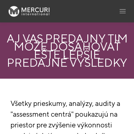
AJ VÁŠ PREDAJNÝ TÍM
MÔŽE DOSAHOVAŤ
EŠTE LEPŠIE
PREDAJNÉ VÝSLEDKY
Všetky prieskumy, analýzy, audity a
"assessment centrá" poukazujú na
priestor pre zvýšenie výkonnosti