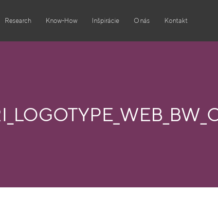
Research
Know-How
Inšpirácie
O nás
Kontakt
I_LOGOTYPE_WEB_BW_O