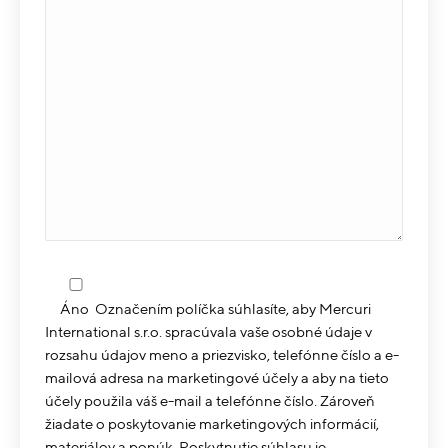
Áno
Označením políčka súhlasíte, aby Mercuri
International s.r.o. spracúvala vaše osobné údaje v
rozsahu údajov meno a priezvisko, telefónne číslo a e-
mailová adresa na marketingové účely a aby na tieto
účely použila váš e-mail a telefónne číslo. Zároveň
žiadate o poskytovanie marketingových informácií,
materiálov a ponúk. Poskytnutie súhlasu je