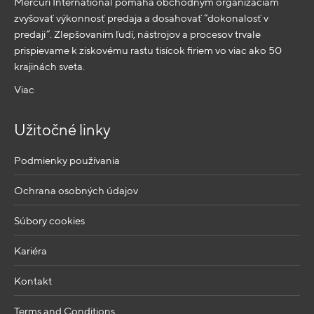
Mercuri International pomáha obchodným organizáciám
zvyšovať výkonnosť predaja a dosahovať “dokonalosť v
predaji”. Zlepšovaním ľudí, nástrojov a procesov trvale
prispievame k ziskovému rastu tisícok firiem vo viac ako 50
krajinách sveta.
Viac
Užitočné linky
Podmienky používania
Ochrana osobných údajov
Súbory cookies
Kariéra
Kontakt
Terms and Conditions