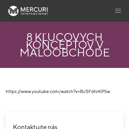
8 KĽÚČOVÝCH
KONCEPTOV V
MALOOBCHODE
https://www.youtube.com/watch?v=Bc5F6hrKPSw
Kontaktujte nás