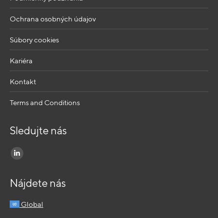
Ochrana osobných údajov
Súbory cookies
Kariéra
Kontakt
Terms and Conditions
Sledujte nás
Find us on:
Linkedin
page
Nájdete nás
opens
in
Global
new