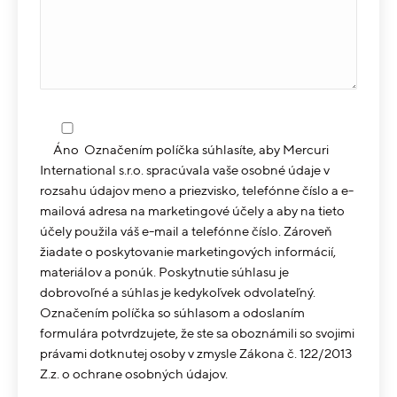
Áno
Označením políčka súhlasíte, aby Mercuri
International s.r.o. spracúvala vaše osobné údaje v
rozsahu údajov meno a priezvisko, telefónne číslo a e-
mailová adresa na marketingové účely a aby na tieto
účely použila váš e-mail a telefónne číslo. Zároveň
žiadate o poskytovanie marketingových informácií,
materiálov a ponúk. Poskytnutie súhlasu je
dobrovoľné a súhlas je kedykoľvek odvolateľný.
Označením políčka so súhlasom a odoslaním
formulára potvrdzujete, že ste sa oboznámili so svojimi
právami dotknutej osoby v zmysle Zákona č. 122/2013
Z.z. o ochrane osobných údajov.