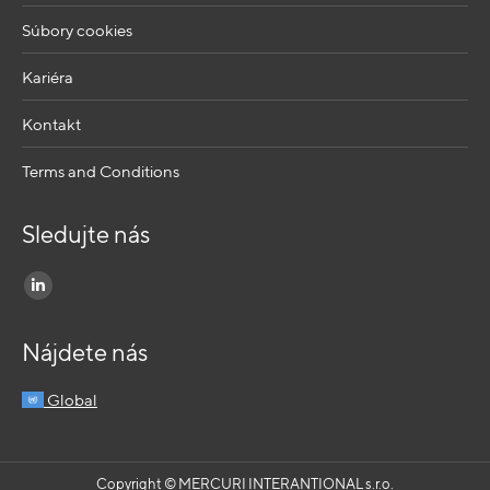
Súbory cookies
Kariéra
Kontakt
Terms and Conditions
Sledujte nás
Find us on:
Linkedin
page
Nájdete nás
opens
in
Global
new
window
Copyright © MERCURI INTERANTIONAL s.r.o.