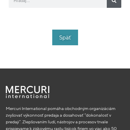
Späť
Mercuri International pomáha obchodným organizáciám
zvyšovať výkonnosť predaja a dosahovať “dokonalosť v
predaji”. Zlepšovaním ľudí, nástrojov a procesov trvale
prispievame k ziskovému rastu tisícok firiem vo viac ako 50