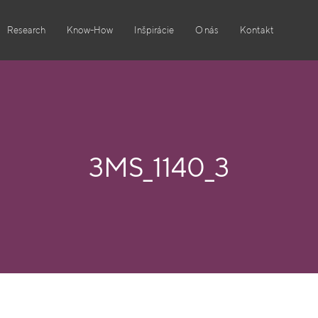
Research
Know-How
Inšpirácie
O nás
Kontakt
3MS_1140_3